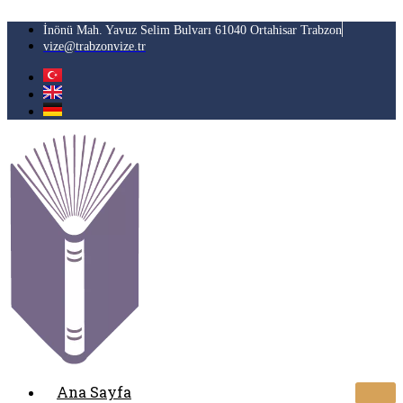
İçeriğe
atla
İnönü Mah. Yavuz Selim Bulvarı 61040 Ortahisar Trabzon
vize@trabzonvize.tr
Ana Sayfa