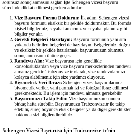
sorunsuz sonuçlanmasını sağlar. İşte Schengen vizesi başvuru
sürecinde dikkat edilmesi gereken adımlar:
Vize Başvuru Formu Doldurun:
İlk adım, Schengen vizesi
başvuru formunu eksiksiz bir şekilde doldurmaktır. Bu formda
kişisel bilgileriniz, seyahat amacınız ve seyahat planınız gibi
bilgiler yer alır.
Gerekli Belgeleri Hazırlayın:
Başvuru formunun yanı sıra
yukarıda belirtilen belgeleri de hazırlayın. Belgelerinizi doğru
ve eksiksiz bir şekilde hazırlamak, başvurunuzun olumsuz
sonuçlanmasının önüne geçer.
Randevu Alın:
Vize başvurusu için genellikle
konsolosluklardan veya vize başvuru merkezlerinden randevu
almanız gerekir. Trabzonvize.tr olarak, vize randevularınızı
kolayca alabilmeniz için size yardımcı oluyoruz.
Biyometrik Veri İbrazı:
Schengen vizesi başvurularında
biyometrik veriler, yani parmak izi ve fotoğraf ibraz edilmesi
gerekmektedir. Bu işlem için randevu almanız gerekebilir.
Başvurunuzu Takip Edin:
Vize başvurunuzun sonucu
birkaç hafta sürebilir. Başvurunuzu Trabzonvize.tr ile takip
edebilir, süreç boyunca eksik belgeler ya da diğer gereklilikler
hakkında sizi bilgilendirebiliriz.
Schengen Vizesi Başvurusu İçin Trabzonvize.tr’nin