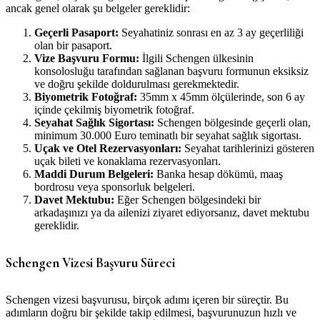
ancak genel olarak şu belgeler gereklidir:
Geçerli Pasaport:
Seyahatiniz sonrası en az 3 ay geçerliliği
olan bir pasaport.
Vize Başvuru Formu:
İlgili Schengen ülkesinin
konsolosluğu tarafından sağlanan başvuru formunun eksiksiz
ve doğru şekilde doldurulması gerekmektedir.
Biyometrik Fotoğraf:
35mm x 45mm ölçülerinde, son 6 ay
içinde çekilmiş biyometrik fotoğraf.
Seyahat Sağlık Sigortası:
Schengen bölgesinde geçerli olan,
minimum 30.000 Euro teminatlı bir seyahat sağlık sigortası.
Uçak ve Otel Rezervasyonları:
Seyahat tarihlerinizi gösteren
uçak bileti ve konaklama rezervasyonları.
Maddi Durum Belgeleri:
Banka hesap dökümü, maaş
bordrosu veya sponsorluk belgeleri.
Davet Mektubu:
Eğer Schengen bölgesindeki bir
arkadaşınızı ya da ailenizi ziyaret ediyorsanız, davet mektubu
gereklidir.
Schengen Vizesi Başvuru Süreci
Schengen vizesi başvurusu, birçok adımı içeren bir süreçtir. Bu
adımların doğru bir şekilde takip edilmesi, başvurunuzun hızlı ve